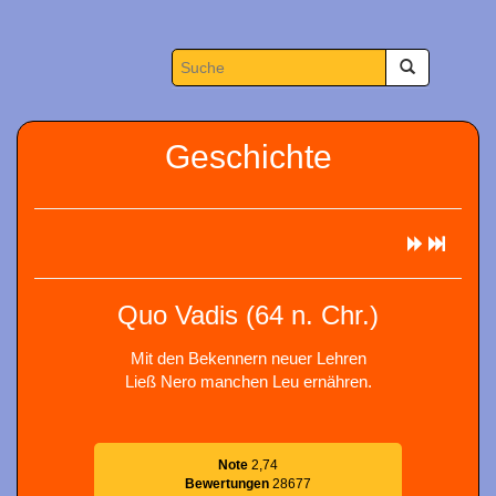
Geschichte
Quo Vadis (64 n. Chr.)
Mit den Bekennern neuer Lehren
Ließ Nero manchen Leu ernähren.
Note
2,74
Bewertungen
28677