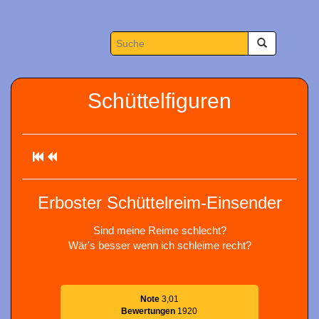
Schüttelfiguren
Erboster Schüttelreim-Einsender
Sind meine Reime schlecht?
Wär's besser wenn ich schleime recht?
Note
3,01
Bewertungen
1920