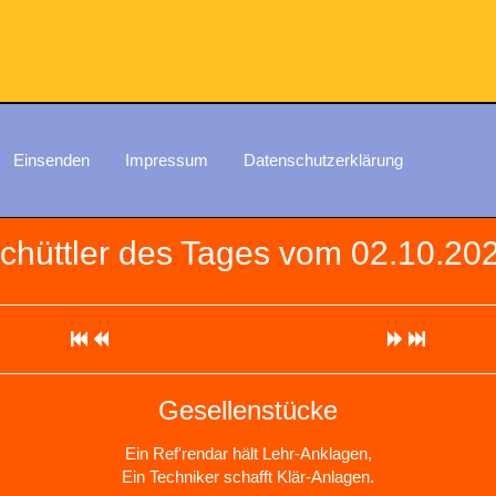
Einsenden
Impressum
Datenschutzerklärung
chüttler des Tages vom 02.10.20
Gesellenstücke
Ein Ref'rendar hält Lehr-Anklagen,
Ein Techniker schafft Klär-Anlagen.