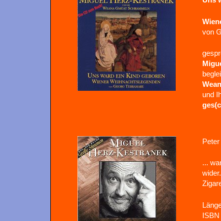
Wien
von G
gespr
Migu
begle
Wean
und I
ges(
Peter
... w
wider.
Zigar
Länge
ISBN 