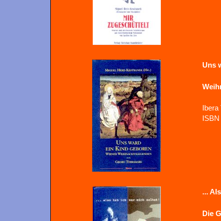
Uns 
Weihn
Ibera
ISBN 
... A
Die G