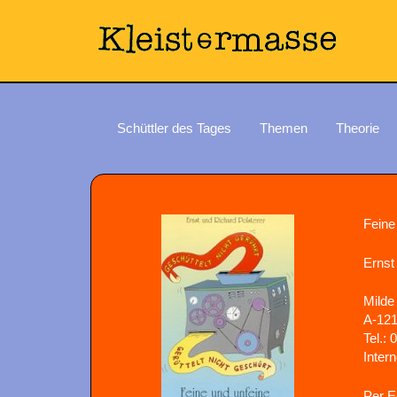
Schüttler des Tages
Themen
Theorie
Feine
Ernst
Milde
A-121
Tel.:
Intern
Per E