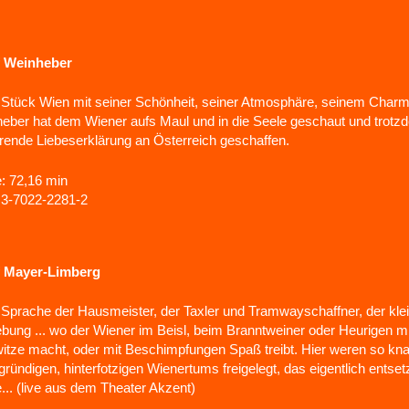
f Weinheber
in Stück Wien mit seiner Schönheit, seiner Atmosphäre, seinem Charme
eber hat dem Wiener aufs Maul und in die Seele geschaut und trotzd
rende Liebeserklärung an Österreich geschaffen.
: 72,16 min
3-7022-2281-2
f Mayer-Limberg
ie Sprache der Hausmeister, der Taxler und Tramwayschaffner, der kle
ung ... wo der Wiener im Beisl, beim Branntweiner oder Heurigen m
itze macht, oder mit Beschimpfungen Spaß treibt. Hier weren so kna
gründigen, hinterfotzigen Wienertums freigelegt, das eigentlich entse
... (live aus dem Theater Akzent)