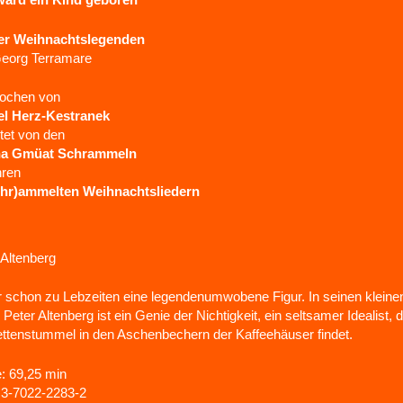
er Weihnachtslegenden
eorg Terramare
ochen von
el Herz-Kestranek
itet von den
a Gmüat Schrammeln
hren
chr)ammelten Weihnachtsliedern
 Altenberg
ar schon zu Lebzeiten eine legendenumwobene Figur. In seinen kleine
 Peter Altenberg ist ein Genie der Nichtigkeit, ein seltsamer Idealist,
ettenstummel in den Aschenbechern der Kaffeehäuser findet.
: 69,25 min
3-7022-2283-2