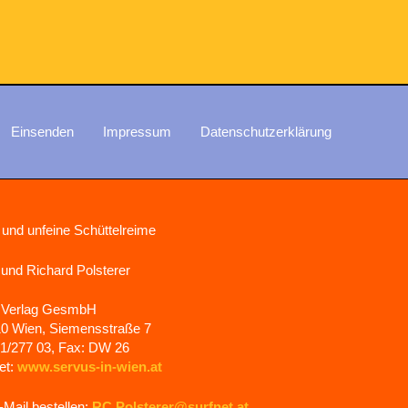
Einsenden
Impressum
Datenschutzerklärung
 und unfeine Schüttelreime
 und Richard Polsterer
 Verlag GesmbH
0 Wien, Siemensstraße 7
 01/277 03, Fax: DW 26
et:
www.servus-in-wien.at
-Mail bestellen:
RC.Polsterer@surfnet.at