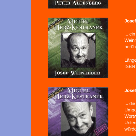
Jose
... e
Weinh
berüh
Länge
ISBN 
Jose
... d
Umgeb
Wortw
Unter
würde