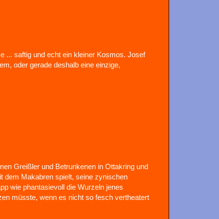
 ... saftig und echt ein kleiner Kosmos. Josef
em, oder gerade deshalb eine einzige,
inen Greißler und Betrunkenen in Ottakring und
it dem Makabren spielt, seine zynischen
pp wie phantasievoll die Wurzeln jenes
tzen müsste, wenn es nicht so fesch vertheatert