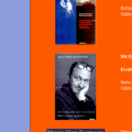
Böhla
ISBN 
Mit E
Erzä
Ibera
ISBN 
Uns 